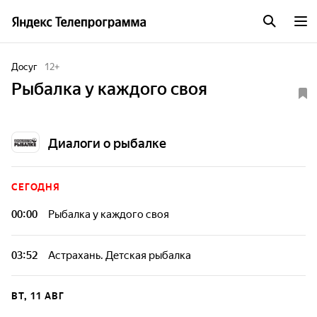
Досуг
12
+
Рыбалка у каждого своя
Диалоги о рыбалке
СЕГОДНЯ
00:00
Рыбалка у каждого своя
03:52
Астрахань. Детская рыбалка
Вся команда ждала поклёвку сазана, но госпожа
"Рыбацкая удача" на крючок подвешивала только карасей.
ВТ, 11 АВГ
Но зато с их размером и весом не жадничала. А самое
главное, много нового узнали юные рыболовы про