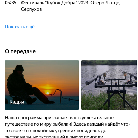
05:35
Фестиваль "Кубок Добра" 2023. Озеро Лютце, г.
поведение карася и его способы выживания в природе.
Серпухов
Фестиваль "Кубок Добра" 2023 на озере Лютце в
Серпухове стал настоящим праздником для всех
Показать ещё
любителей рыбалки и активного отдыха!
О передаче
Кадры
Наша программа приглашает вас в увлекательное
путешествие по миру рыбалки! Здесь каждый найдёт что-
то своё - от спокойных утренних посиделок до
экстремальных экспедиций в дикую природу.