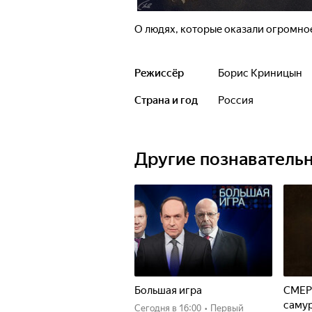
О людях, которые оказали огромное
Режиссёр
Борис Криницын
Страна и год
Россия
Другие познаватель
Большая игра
СМЕР
саму
Сегодня
в 16:00
•
Первый