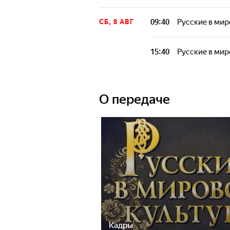
09:40
Русские в мир
СБ, 8 АВГ
15:40
Русские в мир
О передаче
Кадры