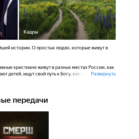
Кадры
йшей истории. О простых людях, которые живут в
вные христиане живут в разных местах России, как
ют детей, ищут свой путь к Богу, как сохраняют
Развернуть
осстанавливают храмы и монастыри, создают музеи
то дано Господом.
ные передачи