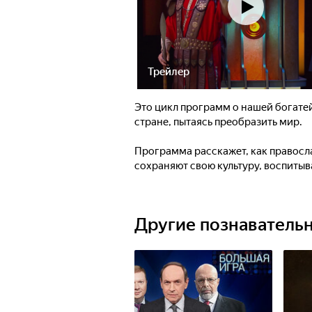
Трейлер
Это цикл программ о нашей богате
стране, пытаясь преобразить мир.
Программа расскажет, как правосла
сохраняют свою культуру, воспитыва
историческое наследие предков, в
памяти, охраняют природу и всё, ч
Другие познаватель