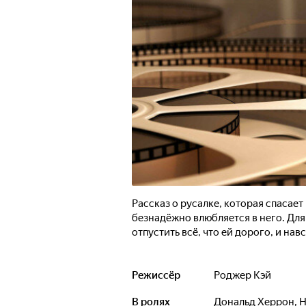
Рассказ о русалке, которая спасае
безнадёжно влюбляется в него. Для
отпустить всё, что ей дорого, и на
Режиссёр
Роджер Кэй
В ролях
Дональд Херрон
,
Н