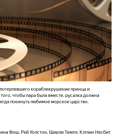
т потерпевшего кораблекрушение принца и
 того, чтобы пара была вместе, русалка должна
всегда покинуть любимое морское царство.
ина Фош
,
Рей Уолстон
,
Ширли Темпл
,
Кэтлин Несбит