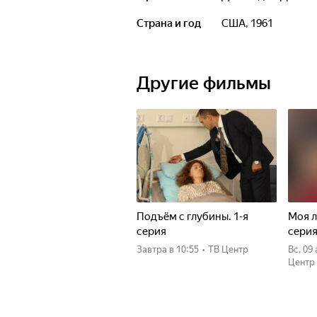
Страна и год
США, 1961
Другие фильмы
Подъём с глубины. 1-я
Моя л
серия
сери
Завтра
в 10:55
•
ТВ Центр
вс, 09
Центр