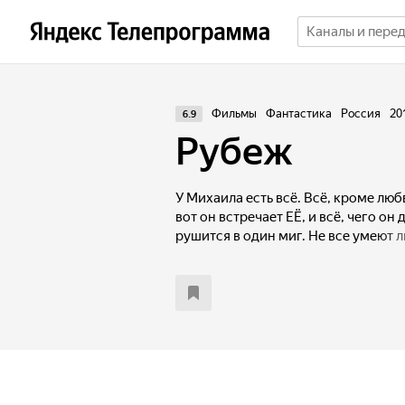
Фильмы
Фантастика
Россия
20
6.9
Рубеж
У Михаила есть всё. Всё, кроме любв
вот он встречает ЕЁ, и всё, чего он
рушится в один миг. Не все умеют 
любить… Чтобы обрести право на л
возможность перемещаться во време
и гаджетов, где гибнут миллионы л
руины города. Теперь, чтобы не сойт
настоящем, ему придется принять 
экзистенциального квеста.