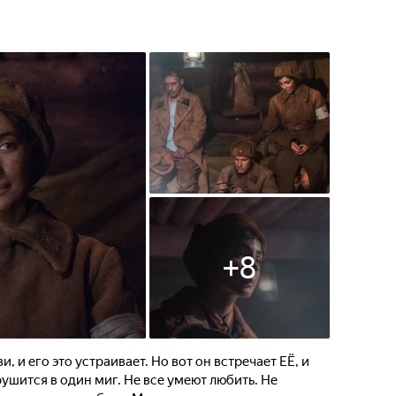
+
8
и, и его это устраивает. Но вот он встречает ЕЁ, и
 рушится в один миг. Не все умеют любить. Не