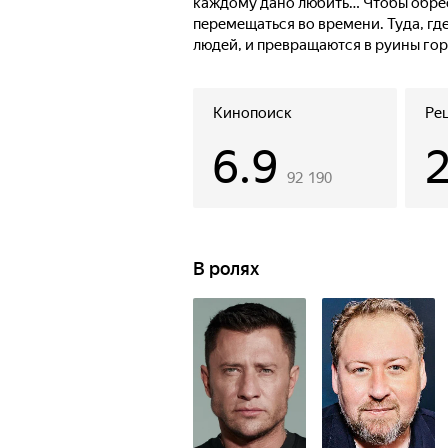
каждому дано любить… Чтобы обрес
перемещаться во времени. Туда, гд
людей, и превращаются в руины горо
настоящем, ему придется принять п
Кинопоиск
Ре
6.9
92 190
В ролях