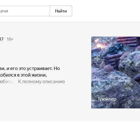
Найти
17
16
+
и, и его это устраивает. Но
 добился в этой жизни,
любить. Не каждому дано
К полному описанию
юбовь, Михаил получает
ни. Туда, где нет кредиток
Трейлер
юдей, и превращаются в
и с ума и остаться в
правила опасного