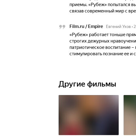
приемы. «Рубеж» попытался вы
связав современный мир с вре
Film.ru / Empire
Евгений Ухов
•
2
«Рубеж» работает тоньше пря
строгих дежурных нравоучений
патриотическое воспитание – 
стимулировать познание ее и с
Другие фильмы