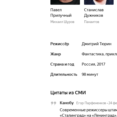
Павел
Станислав
Прилучный
Дужников
Михаил Шуров
Панаитов
Режиссёр
Дмитрий Тюрин
Жанр
фантастика, прик
Страна и год
Россия, 2017
Длительность
98 минут
Цитаты из СМИ
Канобу
Егор Парфененков
•
24 ф
Современные режиссеры штам
«Сталинград» на «Ленинград»,