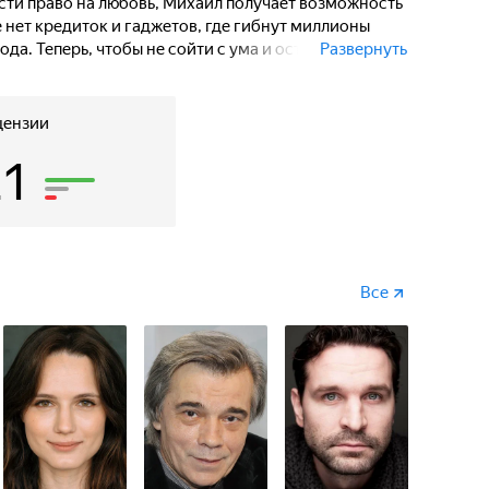
ти право на любовь, Михаил получает возможность
е нет кредиток и гаджетов, где гибнут миллионы
да. Теперь, чтобы не сойти с ума и остаться в
Развернуть
равила опасного экзистенциального квеста.
цензии
21
Все