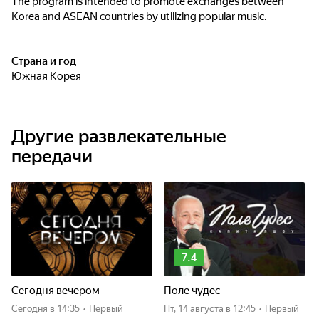
The program is intended to promote exchanges between
Korea and ASEAN countries by utilizing popular music.
Страна и год
Южная Корея
Другие развлекательные
передачи
7.4
Сегодня вечером
Поле чудес
Сегодня
в 14:35
•
Первый
пт, 14 августа
в 12:45
•
Первый