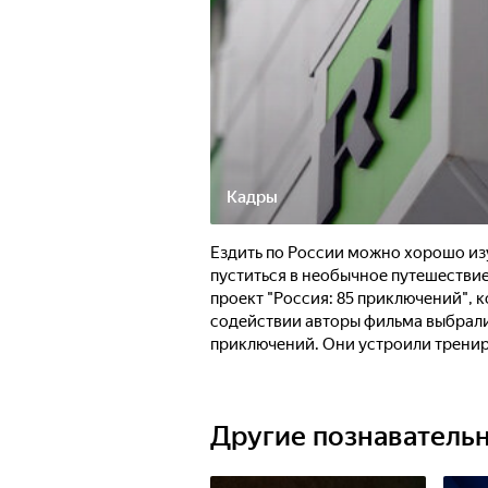
Кадры
Ездить по России можно хорошо и
пуститься в необычное путешестви
проект "Россия: 85 приключений", 
содействии авторы фильма выбрали
приключений. Они устроили тренир
на рыбалку в Астрахани, увидели, 
Тутаеве, и почувствовали на себе 
Другие познаватель