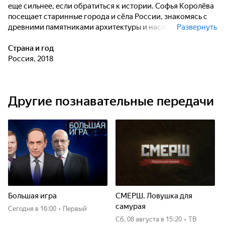
еще сильнее, если обратиться к истории. Софья Королёва
посещает старинные города и сёла России, знакомясь с
древними памятниками архитектуры и наслаждаясь
Развернуть
красотой местной природы. Вместе с ней мы своими
глазами увидим живую историю, знакомую со школьной
Страна и год
скамьи: старинные деревянные церкви, замки и крепости,
Россия, 2018
жилые постройки и оборонительные сооружения.
Другие познавательные передачи
Большая игра
СМЕРШ. Ловушка для
самурая
Сегодня
в 16:00
•
Первый
сб, 08 августа
в 15:20
•
ТВ