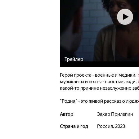
Трейлер
Герои проекта - военные и медики,
музыканты и поэты - простые люди,
какой-то причине незаслуженно за
"Родня" - это живой рассказ о людя
мир, нашу историю и нашу совреме
Автор
Захар Прилепин
Страна и год
Россия, 2023