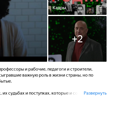
Кадры
+
2
 профессоры и рабочие, педагоги и строители,
 сыгравшие важную роль в жизни страны, но по
бытые.
х, их судьбах и поступках, которые и создали наш
Развернуть
нность.