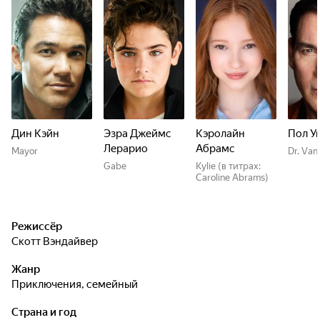
Дин Кэйн
Эзра Джеймс
Кэролайн
Пол У
Лерарио
Абрамс
Mayor
Dr. Van
Gabe
Kylie (в титрах:
Caroline Abrams)
Режиссёр
Скотт Вэндайвер
Жанр
приключения, семейный
Страна и год