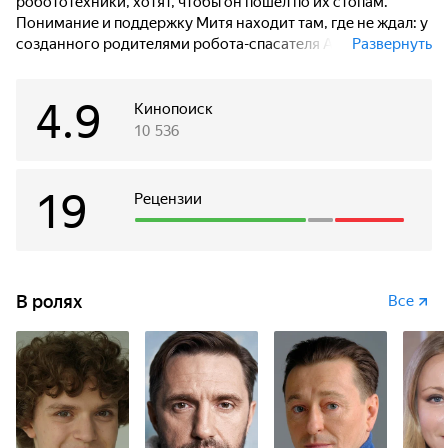
робототехники, хотят, чтобы он пошел по их стопам.
Понимание и поддержку Митя находит там, где не ждал: у
созданного родителями робота-спасателя А-112 или
Развернуть
просто Робо. Их ждут невероятные приключения, в ходе
которых Митя научит нового друга верить в себя и свои
4.9
мечты, а Робо станет для мальчика примером мужества и
Кинопоиск
ответственности.
10 536
19
Рецензии
В ролях
Все