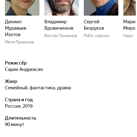
Даниил
Владимир
Сергей
Мари
Муравьев-
Вдовиченков
Безруков
Миро
Изотов
Виктор Привалов
Робо, озвучка
Надя
Митя Привалов
Режиссёр
Сарик Андреасян
Жанр
семейный, фантастика, драма
Страна и год
Россия, 2019
Длительность
90 минут