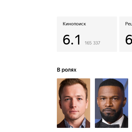
Кинопоиск
Ре
6.1
165 337
В ролях