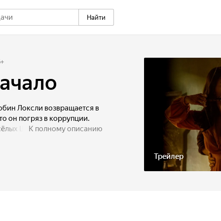
Найти
6
+
Начало
обин Локсли возвращается в
то он погряз в коррупции.
есёлых Шервудских
К полному описанию
итым благородным вором,
 жизнь для слежки за
Трейлер