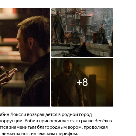
+
8
обин Локсли возвращается в родной город
в коррупции. Робин присоединяется к группе Весёлых
ится знаменитым благородным вором, продолжая
я слежки за ноттингемским шерифом.