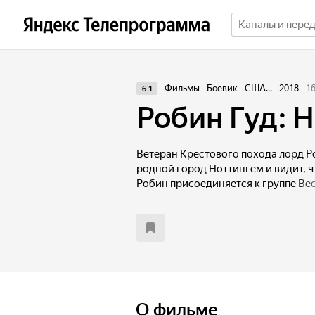
Фильмы
Боевик
США...
2018
1
6.1
Робин Гуд: 
Ветеран Крестового похода лорд Р
родной город Ноттингем и видит, ч
Робин присоединяется к группе В
Разбойников и становится знамен
продолжая при этом вести светскую
ноттингемским шерифом.
О фильме