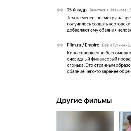
25-й кадр
Анастасия Ивахнова
•
Тем не менее, несмотря на в
получилось создать чертовски
добавляют ему обаяния неловк
Film.ru / Empire
Ефим Гугнин
•
2
Кино совершенно беспомощно
очевидный финансовый провал,
огонька. Это странным образо
обаяние чего-то заранее обреч
Другие фильмы