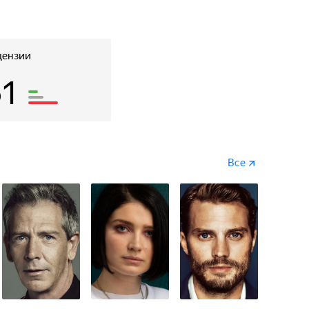
цензии
61
Все