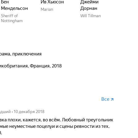
Бен
Ив Хьюсон
Джейми
Мендельсон
Дорнан
Marian
Sheriff of
Will Tillman
Nottingham
 драма, приключения
ликобритания, Франция, 2018
Все
адший
•
10 декабря 2018
вка плохи, кажется, во всём. Любовный треугольник
амые неуместные поцелуи и сцены ревности из тех,
.