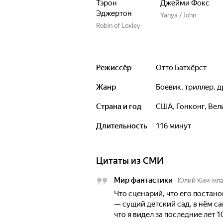
Тэрон
Джейми Фокс
Эджертон
Yahya / John
Robin of Loxley
Режиссёр
Отто Батхёрст
Жанр
боевик, триллер,
Страна и год
США, Гонконг, Ве
Длительность
116 минут
Цитаты из СМИ
Мир фантастики
Юлий Ким-мл
Что сценарий, что его постано
— сущий детский сад, в нём с
что я видел за последние лет 10