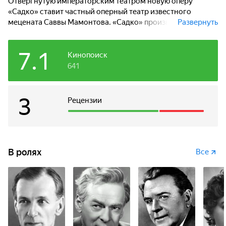
Отвергнутую императорским театром новую оперу
«Садко» ставит частный оперный театр известного
мецената Саввы Мамонтова. «Садко» производит
Развернуть
огромное впечатление на зрителей. За ним следуют
шедевры композитора «Моцарт и Сальери», «Царская
7.1
невеста», «Сказка о царе Салтане», опера-сказка -
Кинопоиск
«Золотой петушок»…
641
3
Рецензии
В ролях
Все