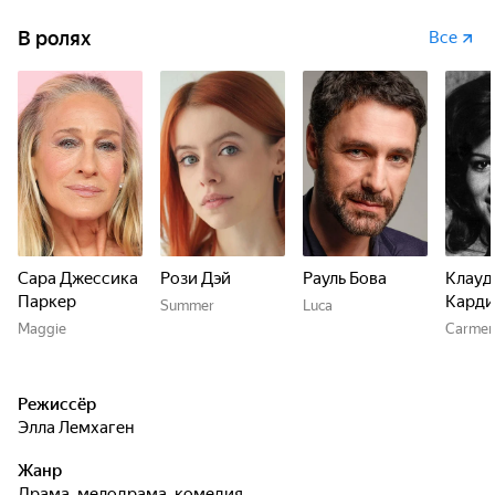
В ролях
Все
Сара Джессика
Рози Дэй
Рауль Бова
Клауд
Паркер
Карди
Summer
Luca
Maggie
Carme
Режиссёр
Элла Лемхаген
Жанр
драма, мелодрама, комедия