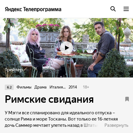
Трейлер
Фильмы
Драма
Италия...
2014
18
+
6.2
Римские свидания
У Мэгги все спланировано для идеального отпуска –
солнце Рима и море Тосканы. Вот только ее 16-летняя
дочь Саммер мечтает улететь назад в Штаты к своему
Развернуть
бойфренду, а Мэгги случайно встречает свою первую