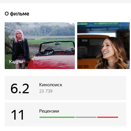
любовь – сердцееда Луку и его взбалмошную мамашу,
которая тоже норовит сбежать из дома к тайному
О фильме
возлюбленному. Расслабленный отдых оборачивается
головокружительной погоней на красной альфа-ромео за
беглянками-родственницами и... собственным счастьем.
Кадры
6.2
Кинопоиск
23 739
11
Рецензии