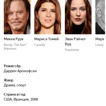
Микки Рурк
Мариса Томей
Эван Рэйчел
Марк 
Вуд
Randy 'The Ram'
Cassidy
Lenny
Robinson
Stephanie
Режиссёр
Даррен Аронофски
Жанр
драма, спорт
Страна и год
США, Франция, 2008