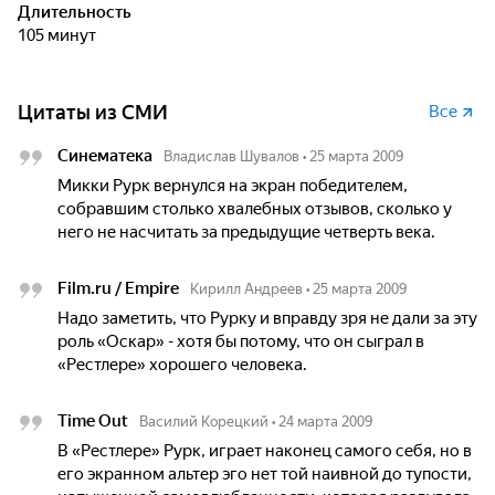
Длительность
105 минут
Цитаты из СМИ
Все
Синематека
Владислав Шувалов
•
25 марта 2009
Микки Рурк вернулся на экран победителем,
собравшим столько хвалебных отзывов, сколько у
него не насчитать за предыдущие четверть века.
Film.ru / Empire
Кирилл Андреев
•
25 марта 2009
Надо заметить, что Рурку и вправду зря не дали за эту
роль «Оскар» - хотя бы потому, что он сыграл в
«Рестлере» хорошего человека.
Time Out
Василий Корецкий
•
24 марта 2009
В «Рестлере» Рурк, играет наконец самого себя, но в
его экранном альтер эго нет той наивной до тупости,