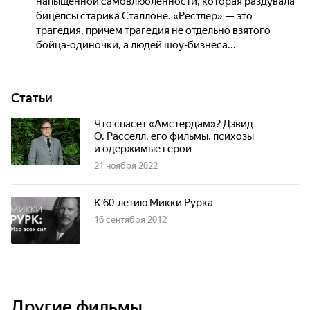
напыщенной самовлюбленности, которая раздувала
бицепсы старика Сталлоне. «Рестлер» — это
трагедия, причем трагедия не отдельно взятого
бойца-одиночки, а людей шоу-бизнеса...
Статьи
Что спасет «Амстердам»? Дэвид
О. Расселл, его фильмы, психозы
и одержимые герои
21 ноября 2022
К 60-летию Микки Рурка
16 сентября 2012
Другие фильмы