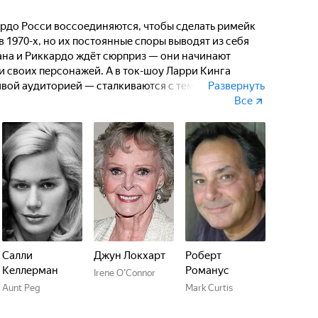
рдо Росси воссоединяются, чтобы сделать римейк
 1970-х, но их постоянные споры выводят из себя
на и Риккардо ждёт сюрприз — они начинают
и своих персонажей. А в ток-шоу Ларри Кинга
вой аудиторией — сталкиваются с тем,
Развернуть
Все
Салли
Джун Локхарт
Роберт
Келлерман
Романус
Irene O'Connor
Aunt Peg
Mark Curtis