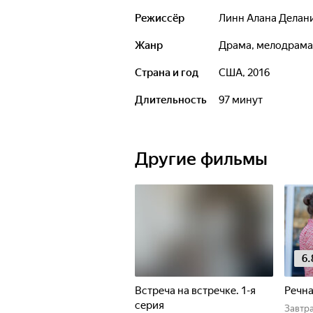
Режиссёр
Линн Алана Делан
Жанр
драма, мелодрам
Страна и год
США, 2016
Длительность
97 минут
Другие фильмы
6.
Встреча на встречке. 1-я
Речна
серия
Завтр