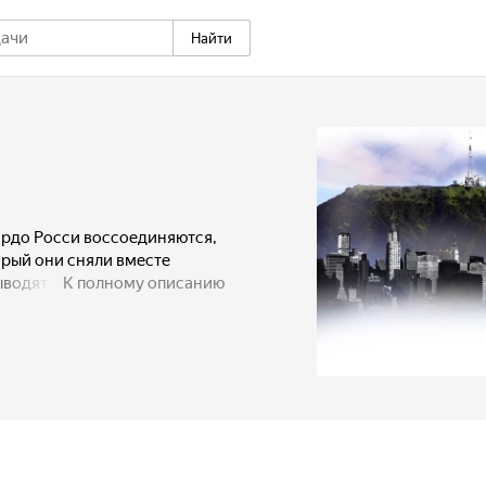
Найти
рдо Росси воссоединяются,
орый они сняли вместе
выводят из себя режиссера
К полному описанию
рдо ждёт сюрприз — они
ое глазами своих
нга они лицом
рией — сталкиваются с тем,