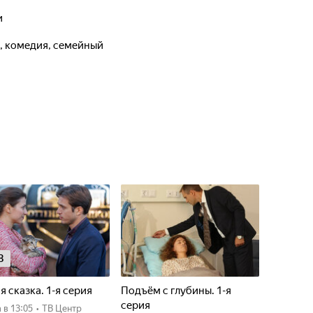
и
а, комедия, семейный
8
я сказка. 1-я серия
Подъём с глубины. 1-я
серия
а
в 13:05
•
ТВ Центр