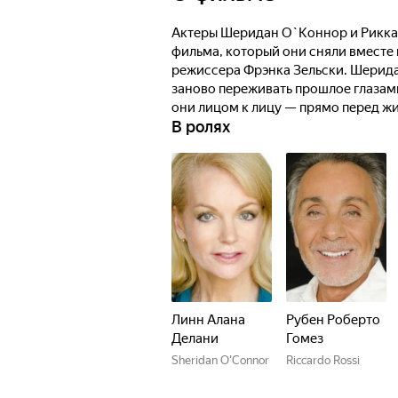
Актеры Шеридан О`Коннор и Рикка
фильма, который они сняли вместе в
режиссера Фрэнка Зельски. Шерида
заново переживать прошлое глазам
они лицом к лицу — прямо перед жи
В ролях
что уготовила им судьба.
Линн Алана
Рубен Роберто
Делани
Гомез
Sheridan O'Connor
Riccardo Rossi