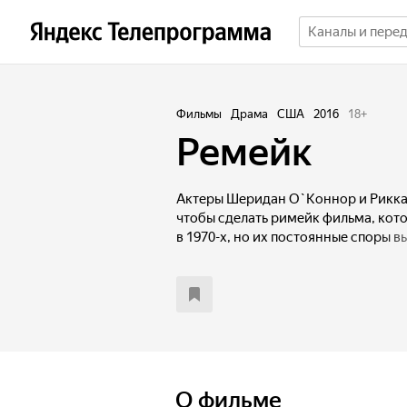
Фильмы
Драма
США
2016
18
+
Ремейк
Актеры Шеридан О`Коннор и Рикка
чтобы сделать римейк фильма, кот
в 1970-х, но их постоянные споры 
Фрэнка Зельски. Шеридана и Рикка
начинают заново переживать прошл
персонажей. А в ток-шоу Ларри Ки
к лицу — прямо перед живой аудито
что уготовила им судьба.
О фильме