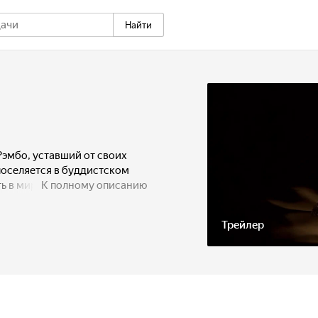
Найти
эмбо, уставший от своих
поселяется в буддистском
ь в мире ему не приходится.
К полному описанию
ир, и Рэмбо отправляется
 неравную схватку с
Трейлер