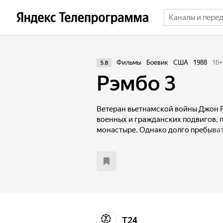
Фильмы
Боевик
США
1988
16
+
5.8
Рэмбо 3
Ветеран вьетнамской войны Джон Р
военных и гражданских подвигов, 
монастыре. Однако долго пребыват
Захвачен в плен его бывший команд
его спасать, вступая в отчаянную и
противником.
Т24