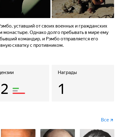
эмбо, уставший от своих военных и гражданских
м монастыре. Однако долго пребывать в мире ему
о бывший командир, и Рэмбо отправляется его
авную схватку с противником.
цензии
Награды
52
1
Все