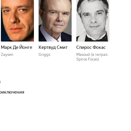
Марк Де Йонге
Кертвуд Смит
Спирос Фокас
Zaysen
Griggs
Masoud (в титрах:
Spiros Focas)
д
 приключения