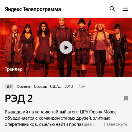
Трейлер
Фильмы
Боевик
США...
2013
16
+
6.9
РЭД 2
Вышедший на пенсию тайный агент ЦРУ Фрэнк Мозес
объединяется с командой старых друзей, элитных
оперативников, с целью найти пропавшее оружие
Развернуть
массового уничтожения. Чтобы его заполучить, придётся