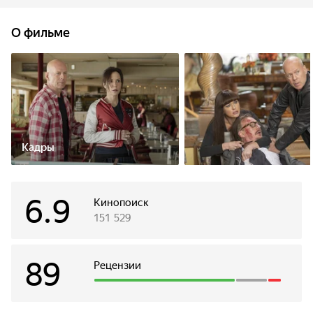
прорываться сквозь армии безжалостных наёмников,
террористов и всегда жаждущих власти политиков.
О фильме
Миссия приводит Фрэнка и его разношёрстную команду
вышедших на пенсию убийц в Париж, Лондон и Москву. В
их арсенале есть только хитрость, старая сноровка и
помощь друг друга, чтобы спасти мир и при этом самим
остаться в живых.
Кадры
6.9
Кинопоиск
151 529
89
Рецензии