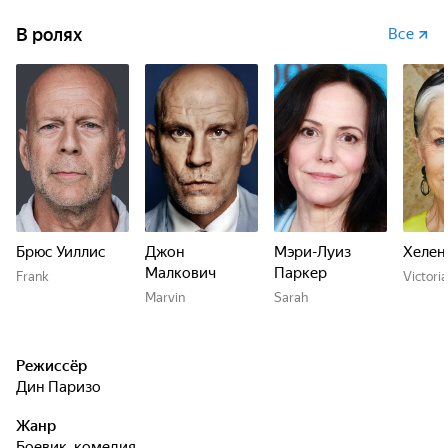
В ролях
Все
Брюс Уиллис
Джон
Мэри-Луиз
Хелен
Малкович
Паркер
Frank
Victoria
Marvin
Sarah
Режиссёр
Дин Паризо
Жанр
боевик, комедия