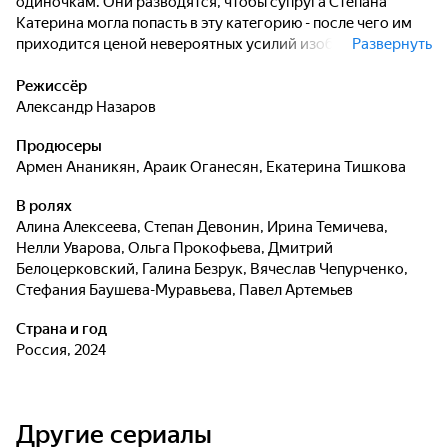
одиночкам. Они разводятся, чтобы супруга Степана
Катерина могла попасть в эту категорию - после чего им
приходится ценой невероятных усилий изображать перед
Развернуть
окружающими, что их фиктивный развод на самом деле
реален.
Режиссёр
Александр Назаров
Продюсеры
Армен Ананикян
,
Араик Оганесян
,
Екатерина Тишкова
В ролях
Алина Алексеева
,
Степан Девонин
,
Ирина Темичева
,
Нелли Уварова
,
Ольга Прокофьева
,
Дмитрий
Белоцерковский
,
Галина Безрук
,
Вячеслав Чепурченко
,
Стефания Баушева-Муравьева
,
Павел Артемьев
Страна и год
Россия, 2024
Другие сериалы