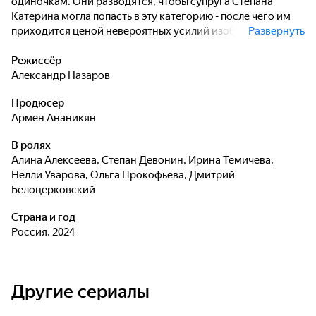
одиночкам. Они разводятся, чтобы супруга Степана
Катерина могла попасть в эту категорию - после чего им
приходится ценой невероятных усилий изображать перед
Развернуть
окружающими, что их фиктивный развод на самом деле
реален.
Режиссёр
Александр Назаров
Продюсер
Армен Ананикян
В ролях
Алина Алексеева
,
Степан Девонин
,
Ирина Темичева
,
Нелли Уварова
,
Ольга Прокофьева
,
Дмитрий
Белоцерковский
Страна и год
Россия, 2024
Другие сериалы