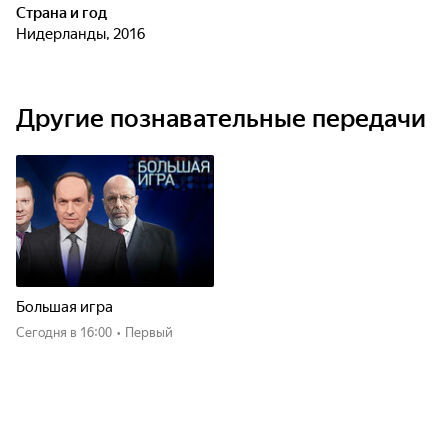
градирен, от небоскрёбов до футбольных стадионов.
Страна и год
Нидерланды, 2016
Другие познавательные передачи
Большая игра
Сегодня
в 16:00
•
Первый