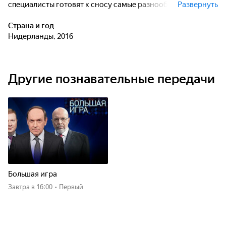
специалисты готовят к сносу самые разнообразные
Развернуть
конструкции: от мостов до тюрем, от самолётов до
градирен, от небоскрёбов до футбольных стадионов.
Страна и год
Нидерланды, 2016
Другие познавательные передачи
Большая игра
Завтра
в 16:00
•
Первый