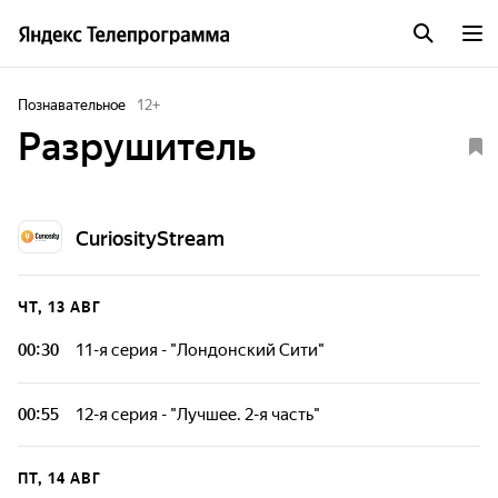
Познавательное
12
+
Разрушитель
CuriosityStream
ЧТ, 13 АВГ
00:30
11-я серия - "Лондонский Сити"
В густонаселенном районе Лондона нужно снести здание
1960-х годов, чтобы освободить место под строительство
00:55
12-я серия - "Лучшее. 2-я часть"
новой гостиницы. Проблема в том, что при строительстве
этого здания были использованы материалы с асбестом.
Брендан Моар вспоминает самые интересные и
драматические моменты программы.
ПТ, 14 АВГ