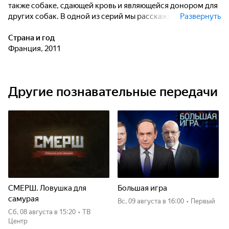
также собаке, сдающей кровь и являющейся донором для
других собак. В одной из серий мы расскажем вам о
Развернуть
забавных состязаниях хорьков, а в другой о таксе,
которая пребывала в инвалидной коляске шесть лет. Но не
Страна и год
будем раскрывать всех секретов заранее - смотрите и
Франция, 2011
удивляйтесь!
Другие познавательные передачи
СМЕРШ. Ловушка для
Большая игра
самурая
вс, 09 августа
в 16:00
•
Первый
сб, 08 августа
в 15:20
•
ТВ
Центр