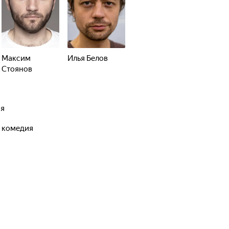
Максим
Илья Белов
Стоянов
ая
, комедия