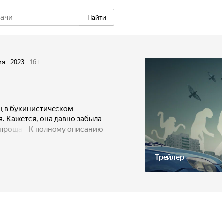
Найти
ия
2023
16
+
ц в букинистическом
. Кажется, она давно забыла
 прощать и подстраиваться.
К полному описанию
ет разъехаться с машиной
 назад.
Трейлер