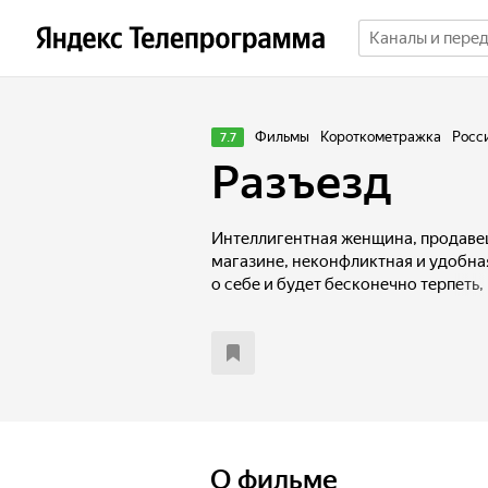
Фильмы
Короткометражка
Росс
7.7
Разъезд
Интеллигентная женщина, продаве
магазине, неконфликтная и удобная
о себе и будет бесконечно терпеть,
На узкой дороге ее машина не мож
мужчины, который никогда не сдает
О фильме