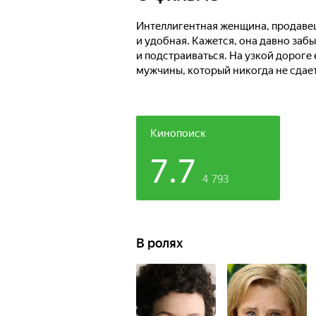
Интеллигентная женщина, продаве
и удобная. Кажется, она давно забы
и подстраиваться. На узкой дороге
мужчины, который никогда не сдает
Кинопоиск
7.7
4 793
В ролях