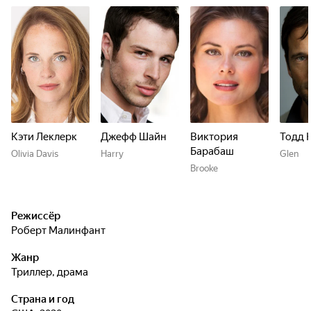
Кэти Леклерк
Джефф Шайн
Виктория
Тодд 
Барабаш
Olivia Davis
Harry
Glen
Brooke
Режиссёр
Роберт Малинфант
Жанр
триллер, драма
Страна и год