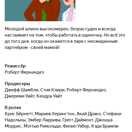
Молодой шпион высокомерен, безрассуден и всегда
настаивает на том, чтобы работать в одиночку. Но всё это
до того дня, когда он окажется в паре с неожиданным
партнёром - своей мамой!
Режиссёр
Роберт Фернандез
Продюсеры
Джефф Шамбли
,
Стив Клири
,
Роберт Фернандез
,
Джереми Уайт
,
Кендра Уайт
В ролях
Крис Бёрнетт
,
Мариев Херингтон
,
Акай Драко
,
Стефани
Надольны
,
Эмбер Ларрива
,
Грегг Даймонт
,
Джошуа
Моррис
,
Мэттью Римольди
,
Филип Уэбер
,
Кэди Брамли