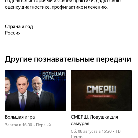
поделятся историями из своей практики, дадут свою
оценку диагностике, профилактике и лечению.
Страна и год
Россия
Другие познавательные передачи
Большая игра
СМЕРШ. Ловушка для
самурая
Завтра
в 16:00
•
Первый
сб, 08 августа
в 15:20
•
ТВ
Центр