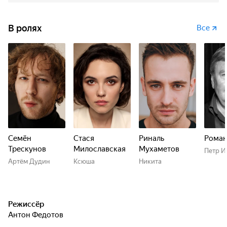
В ролях
Все
Семён
Стася
Риналь
Роман
Трескунов
Милославская
Мухаметов
Петр И
Артём Дудин
Ксюша
Никита
Режиссёр
Антон Федотов