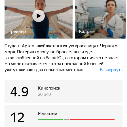
Трейлер
Кадры
Студент Артем влюбляется в юную красавицу с Черного
моря. Потеряв голову, он бросает все и едет
за возлюбленной на Рашн Юг, о котором ничего не знает.
На море оказывается, что за прекрасной Ксюшей
уже ухаживают два серьезных местных
Развернуть
конкурента — красавчик из мореходки и дерзкий
полицейский. Кажется, у наивного студента просто
4.9
нет шансов. Даже помощь его новых друзей, как будто,
Кинопоиск
только мешает. Но наш герой не собирается сдаваться:
20 340
значит, война!
12
Рецензии