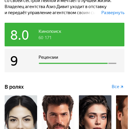
со своей сестрой Лейлой и мечтает о лучшей жизни.
Владелец агентства Азиз Дивит уходит в отставку
и передаёт управление агентством своим сыновьям
Развернуть
Джану и Эмре. После прибытия братьев жизнь Санем и её
судьба кардинально меняется.
8.0
Кинопоиск
60 171
9
Рецензии
В ролях
Все