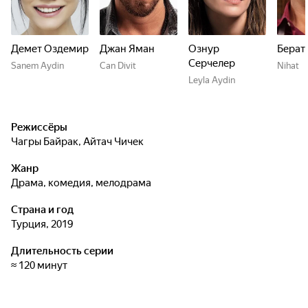
Демет Оздемир
Джан Яман
Ознур
Берат
Серчелер
Sanem Aydin
Can Divit
Nihat
Leyla Aydin
Режиссёры
Чагры Байрак
,
Айтач Чичек
Жанр
драма, комедия, мелодрама
Страна и год
Турция, 2019
Длительность серии
≈ 120 минут