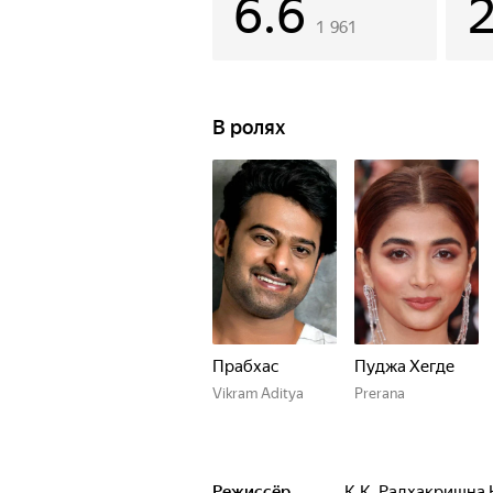
6.6
1 961
В ролях
Прабхас
Пуджа Хегде
Vikram Aditya
Prerana
Режиссёр
К.К. Радхакришна