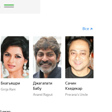
2
Все
Бхагьяшри
Джагапати
Сачин
Бабу
Кхедекар
Girija Rani
Anand Rajput
Prerana's Uncle
 Кумар