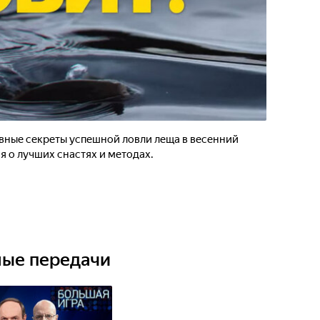
вные секреты успешной ловли леща в весенний
я о лучших снастях и методах.
ные передачи