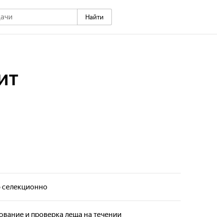
Найти
ит
р селекционно
 раскрывает спортивные секреты успешной ловли
 период на Москве-реке, рассказывая о лучших
вание и проверка леща на течении