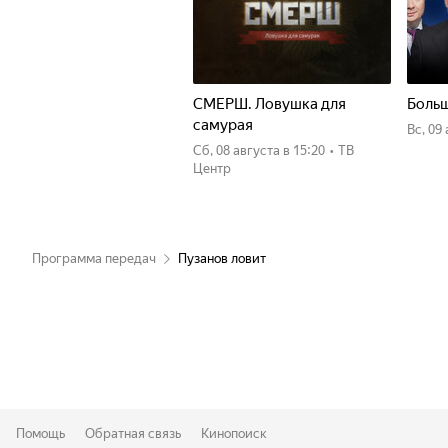
СМЕРШ. Ловушка для
Больш
самурая
вс, 09
сб, 08 августа
в 15:20
•
ТВ
Центр
Программа передач
Пузанов ловит
Помощь
Обратная связь
Кинопоиск