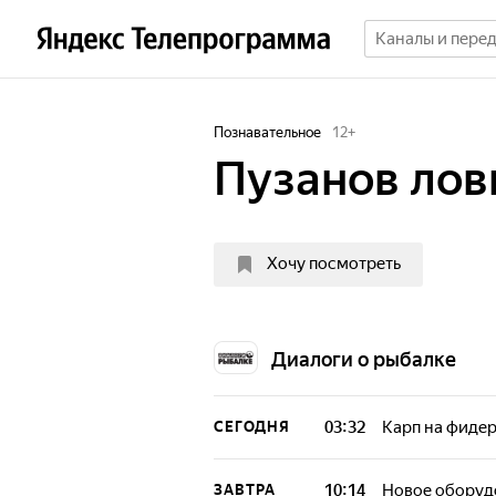
Познавательное
12
+
Пузанов лов
Хочу посмотреть
Диалоги о рыбалке
03:32
Карп на фиде
СЕГОДНЯ
Сергей Пузанов
леща в весенний
10:14
Новое оборудо
ЗАВТРА