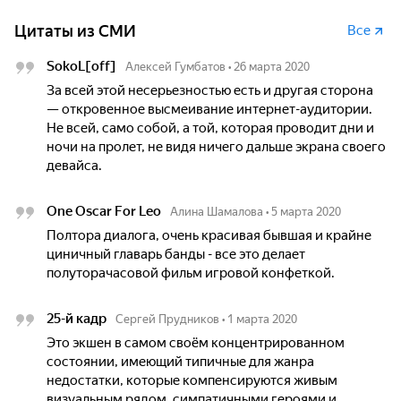
Цитаты из СМИ
Все
SokoL[off]
Алексей Гумбатов
•
26 марта 2020
За всей этой несерьезностью есть и другая сторона
— откровенное высмеивание интернет-аудитории.
Не всей, само собой, а той, которая проводит дни и
ночи на пролет, не видя ничего дальше экрана своего
девайса.
One Oscar For Leo
Алина Шамалова
•
5 марта 2020
Полтора диалога, очень красивая бывшая и крайне
циничный главарь банды - все это делает
полуторачасовой фильм игровой конфеткой.
25-й кадр
Сергей Прудников
•
1 марта 2020
Это экшен в самом своём концентрированном
состоянии, имеющий типичные для жанра
недостатки, которые компенсируются живым
визуальным рядом, симпатичными героями и