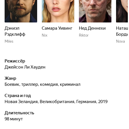
Дэниэл
Самара Уивинг
Нед Деннехи
Наташ
Рэдклифф
Борди
Nix
Riktor
Miles
Nova
Режиссёр
Джейсон Ли Хауден
Жанр
боевик, триллер, комедия, криминал
Страна и год
Новая Зеландия, Великобритания, Германия, 2019
Длительность
98 минут