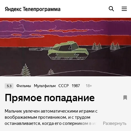
Фильмы
Мультфильм
СССР
1987
18
+
5.3
Прямое попадание
Мальчик увлечен автоматическими играми с
воображаемым противником, и с трудом
останавливается, когда его соперником в игре
Развернуть
становится живой сверстник. Спорт и живая игра