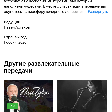
встречаться с несколькими героями, чьи истории
наполнены чудесами. Вместе с участниками передачи вы
окунетесь в атмосферу вечернего доверительного
Развернуть
разговора, узнаете о необыкновенных исцелениях и
знаках, посланных Господом в трудные моменты жизни, о
Ведущий
вере и надежде, о чудесах в жизни наших современников.
Павел Астахов
Страна и год
Россия, 2026
Другие развлекательные
передачи
7.4