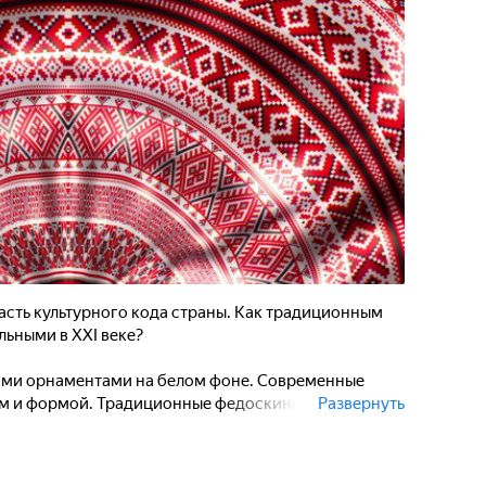
асть культурного кода страны. Как традиционным
льными в XXI веке?
ними орнаментами на белом фоне. Современные
ом и формой. Традиционные федоскинские шкатулки
Развернуть
т вручную, теперь украшают не только
тами, но и современными. Новые мотивы
вать искусственный интеллект.