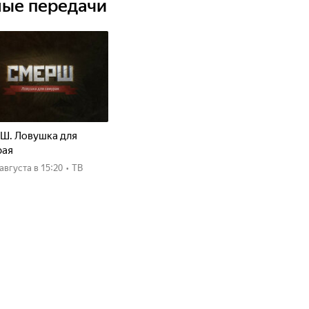
ные передачи
у в Санкт-Петербурге уже более 280 лет. Здесь до
бальтовую сетку" и создают новые коллекции,
мощью современных цифровых технологий. А мотивы
им золотистым узором, нашли отражение в
еперь можно встретить в одежде, аксессуарах и
осто сувениром, а важной частью русской культуры?
Ш. Ловушка для
рая
8 августа
в 15:20
•
ТВ