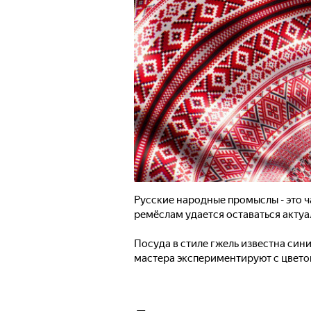
Русские народные промыслы - это ч
ремёслам удается оставаться актуа
Посуда в стиле гжель известна си
мастера экспериментируют с цвет
из папье-маше, которые расписываю
классическими фольклорными сюже
мастерам иногда помогает придумы