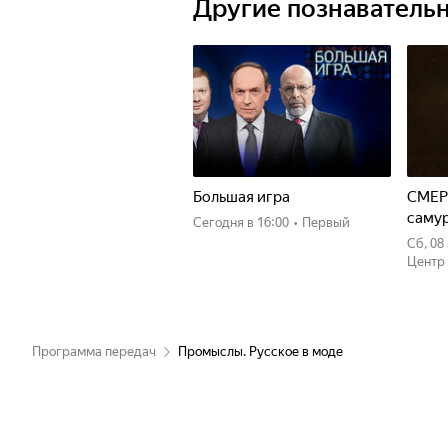
Другие познаватель
Императорскому фарфоровому завод
сих пор производят знаменитую "ко
разработанные в том числе и с по
хохломы, деревянной посуды с ярк
современной моде: эти орнаменты т
интерьере.
Что делает русские промыслы не пр
Большая игра
СМЕР
саму
Сегодня
в 16:00
•
Первый
сб, 0
Центр
Программа передач
Промыслы. Русское в моде