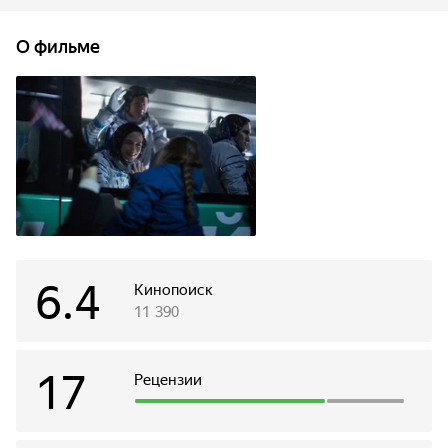
эмоционально перед расставанием с дочерью. Старт
миссии «Проксима» должен состояться на космодроме
О фильме
Байконур.
6.4
Кинопоиск
11 390
17
Рецензии