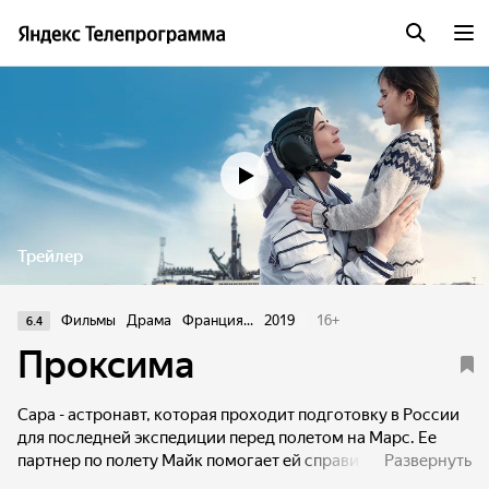
Трейлер
Фильмы
Драма
Франция...
2019
16
+
6.4
Проксима
Сара - астронавт, которая проходит подготовку в России
для последней экспедиции перед полетом на Марс. Ее
партнер по полету Майк помогает ей справиться с
Развернуть
запредельными нагрузками и поддерживает