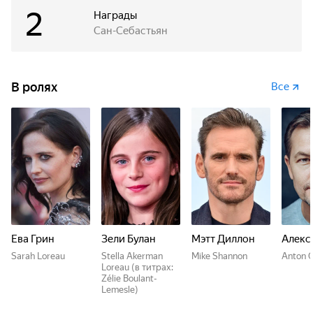
2
Награды
Сан-Себастьян
В ролях
Все
Ева Грин
Зели Булан
Мэтт Диллон
Алекс
Sarah Loreau
Stella Akerman
Mike Shannon
Anton 
Loreau (в титрах:
Zélie Boulant-
Lemesle)