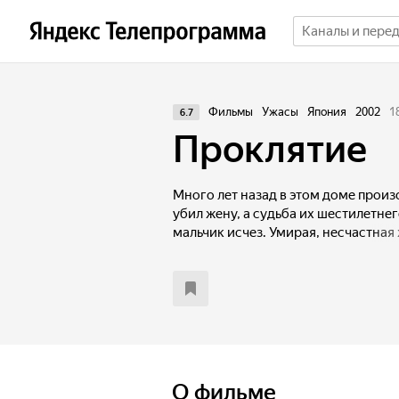
Фильмы
Ужасы
Япония
2002
1
6.7
Проклятие
Много лет назад в этом доме прои
убил жену, а судьба их шестилетне
мальчик исчез. Умирая, несчастная
место, где она встретила смерть. Т
смерть всем, кто осмелился прибли
О фильме