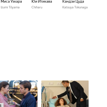
Миса Уэхара
Юи Итикава
Кандзи Цуда
Izumi Tôyama
Chiharu
Katsuya Tokunaga
8