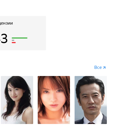
цензии
43
Все