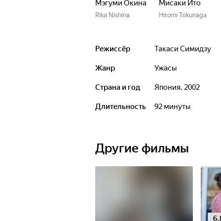
Мэгуми Окина
Мисаки Ито
Rika Nishina
Hitomi Tokunaga
Режиссёр
Такаси Симидзу
Жанр
ужасы
Страна и год
Япония, 2002
Длительность
92 минуты
Другие фильмы
6.