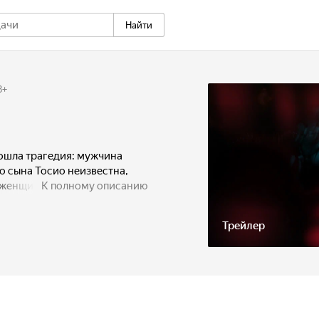
Найти
8
+
зошла трагедия: мужчина
го сына Тосио неизвестна,
 женщина прокляла убийцу и
К полному описанию
еперь яростный призрак несёт
зиться к его владениям.
Трейлер