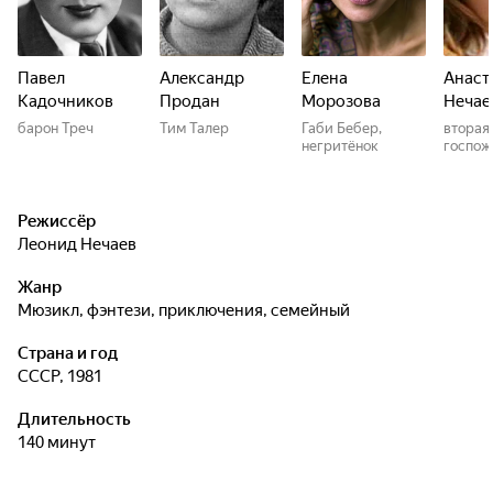
Павел
Александр
Елена
Анаст
Кадочников
Продан
Морозова
Нечае
барон Треч
Тим Талер
Габи Бебер,
вторая
негритёнок
госпож
Режиссёр
Леонид Нечаев
Жанр
мюзикл, фэнтези, приключения, семейный
Страна и год
СССР, 1981
Длительность
140 минут