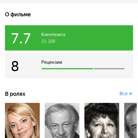
которую хитростью выманили из дома, снова идет через
лес.
О фильме
7.7
Кинопоиск
33 288
8
Рецензии
В ролях
Все