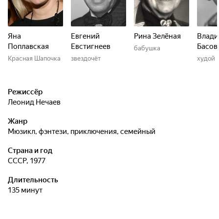
Яна
Евгений
Рина Зелёная
Влад
Поплавская
Евстигнеев
Басов
бабушка
Красная Шапочка
звездочёт
худой 
Режиссёр
Леонид Нечаев
Жанр
мюзикл, фэнтези, приключения, семейный
Страна и год
СССР, 1977
Длительность
135 минут