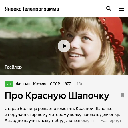
Трейлер
Фильмы
Мюзикл
СССР
1977
16
+
7.7
Про Красную Шапочку
Старая Волчица решает отомстить Красной Шапочке
и поручает старшему матерому волку поймать девчонку.
А заодно научить чему-нибудь полезному второго сына,
Развернуть
толстого и доброго волка. И вот, Красная Шапочка,