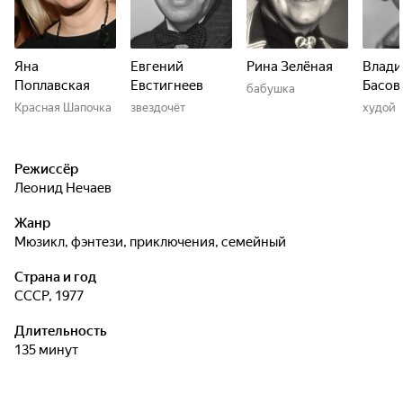
Яна
Евгений
Рина Зелёная
Влад
Поплавская
Евстигнеев
Басов
бабушка
Красная Шапочка
звездочёт
худой 
Режиссёр
Леонид Нечаев
Жанр
мюзикл, фэнтези, приключения, семейный
Страна и год
СССР, 1977
Длительность
135 минут