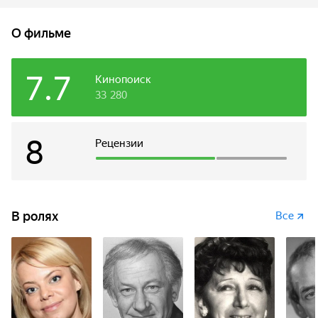
которую хитростью выманили из дома, снова идет через
лес.
О фильме
7.7
Кинопоиск
33 280
8
Рецензии
В ролях
Все