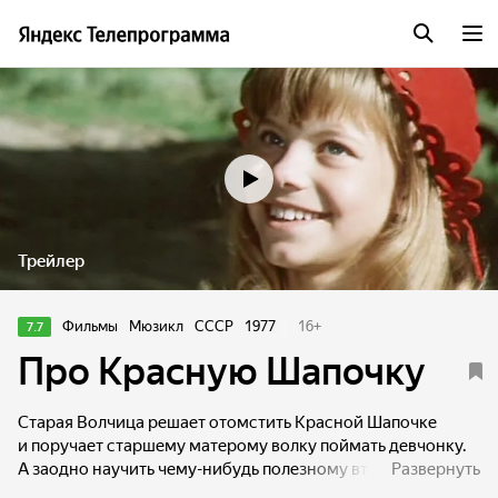
Трейлер
Фильмы
Мюзикл
СССР
1977
16
+
7.7
Про Красную Шапочку
Старая Волчица решает отомстить Красной Шапочке
и поручает старшему матерому волку поймать девчонку.
А заодно научить чему-нибудь полезному второго сына,
Развернуть
толстого и доброго волка. И вот, Красная Шапочка,