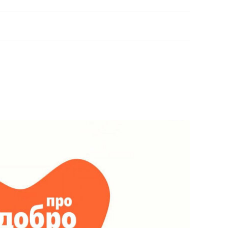
ая расширит горизонты и удивит тем, что казалось
ая расширит горизонты и удивит тем, что казалось