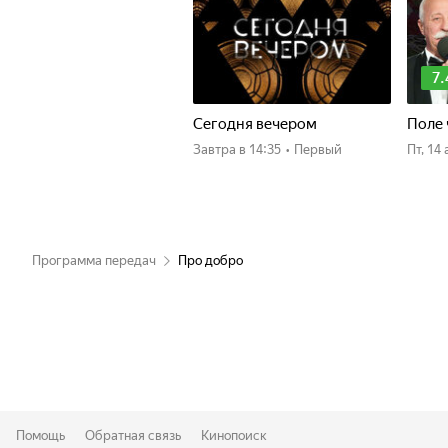
7.
Сегодня вечером
Поле 
Завтра
в 14:35
•
Первый
пт, 1
Программа передач
Про добро
Помощь
Обратная связь
Кинопоиск