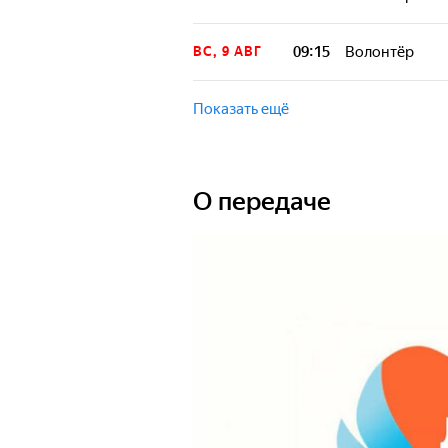
Передача, котор
давно знакомым.
09:15
Волонтёр
ВС, 9 АВГ
Передача, котор
давно знакомым.
Показать ещё
О передаче