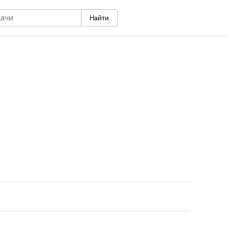
Найти
ая расширит горизонты и удивит тем, что казалось