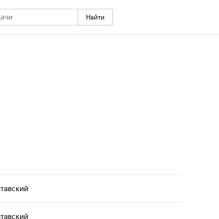
Найти
тавский
сматриваются темы искусства, свободы и поиска
тей. Через разные взгляды и истории раскрывается
тавский