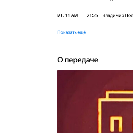
роль культуры в
В программе рас
истинных ценнос
21:25
Владимир Пол
ВТ, 11 АВГ
роль культуры в
В программе рас
истинных ценнос
Показать ещё
роль культуры в
О передаче