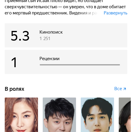
Приемный сын Исаак плохо видит, но обладает
сверхчувствительностью — он уверен, что в доме обитает
его мертвый предшественник. Видения и рассказы Исаака
Развернуть
вселяют ужас в домочадцев. Дети принимают сводного
брата за дьявола, в то время как приемная мать видит
5.3
в мальчике медиума, который поможет ей раскрыть
Кинопоиск
семейную тайну.
1 251
1
Рецензии
В ролях
Все