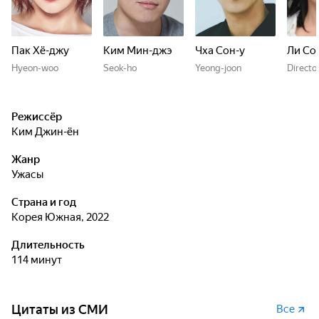
Пак Хё-джу
Ким Мин-джэ
Чха Сон-у
Ли Со
Hyeon-woo
Seok-ho
Yeong-joon
Directo
Режиссёр
Ким Джин-ён
Жанр
ужасы
Страна и год
Корея Южная, 2022
Длительность
114 минут
Цитаты из СМИ
Все