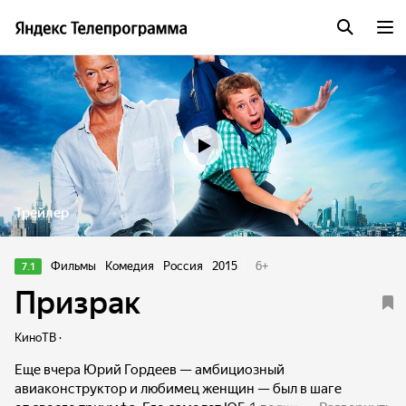
Трейлер
Фильмы
Комедия
Россия
2015
6
+
7.1
Призрак
КиноТВ ·
Еще вчера Юрий Гордеев — амбициозный
авиаконструктор и любимец женщин — был в шаге