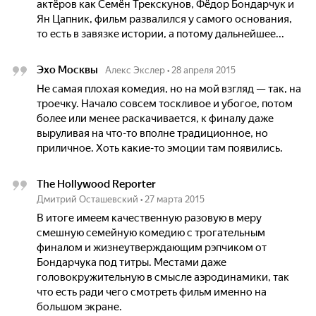
актёров как Семён Трекскунов, Фёдор Бондарчук и
Ян Цапник, фильм развалился у самого основания,
то есть в завязке истории, а потому дальнейшее...
Эхо Москвы
Алекс Экслер
•
28 апреля 2015
Не самая плохая комедия, но на мой взгляд — так, на
троечку. Начало совсем тоскливое и убогое, потом
более или менее раскачивается, к финалу даже
выруливая на что-то вполне традиционное, но
приличное. Хоть какие-то эмоции там появились.
The Hollywood Reporter
Дмитрий Осташевский
•
27 марта 2015
В итоге имеем качественную разовую в меру
смешную семейную комедию с трогательным
финалом и жизнеутверждающим рэпчиком от
Бондарчука под титры. Местами даже
головокружительную в смысле аэродинамики, так
что есть ради чего смотреть фильм именно на
большом экране.