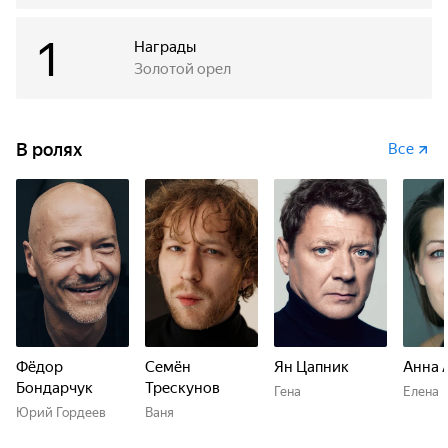
1
Награды
Золотой орел
В ролях
Все
Фёдор
Семён
Ян Цапник
Анна 
Бондарчук
Трескунов
Гена
Елена
Юрий Гордеев
Ваня