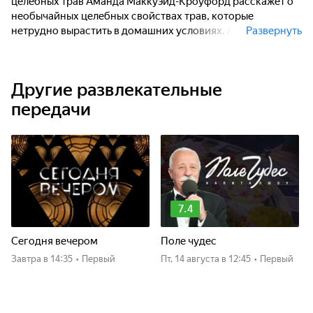
целебных трав Аманда Маккуэйд-Кроуфорд расскажет о
необычайных целебных свойствах трав, которые
нетрудно вырастить в домашних условиях. Аманда
Развернуть
поможет вам сэкономить на лекарствах, найдя в травах
все необходимое. От средств по уходу за кожей до
природных лекарств от простуды и гриппа.
Другие развлекательные
передачи
7.4
Сегодня вечером
Поле чудес
Завтра
в 14:35
•
Первый
пт, 14 августа
в 12:45
•
Первый