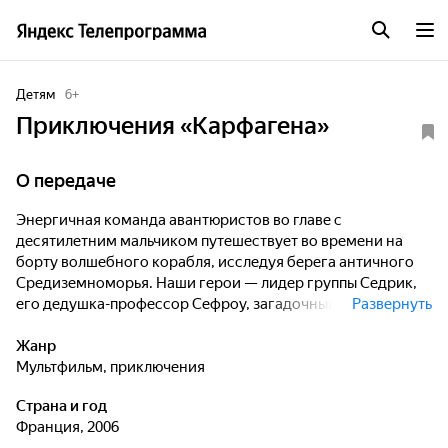
Детям
6
+
Приключения «Карфагена»
О передаче
Энергичная команда авантюристов во главе с
десятилетним мальчиком путешествует во времени на
борту волшебного корабля, исследуя берега античного
Средиземноморья. Наши герои — лидер группы Седрик,
его дедушка-профессор Сефроу, загадочный солдат из
Развернуть
королевства Нумидии Сид, неунывающая Гадда,
сварливый Котар и, конечно же Осел!, Хамура. На пути
Жанр
они сталкиваются с бесчисленным количеством разных
мультфильм, приключения
людей и существ, переживают удивительные события и
Страна и год
приключения. Их Миссия — исследовать историю и
Франция, 2006
написать книгу о невероятных событиях в истории