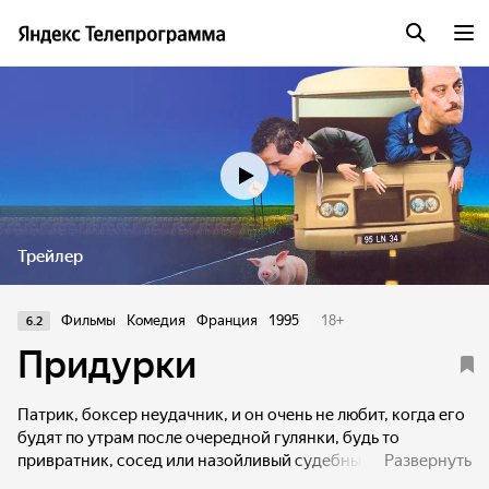
Трейлер
Фильмы
Комедия
Франция
1995
18
+
6.2
Придурки
Патрик, боксер неудачник, и он очень не любит, когда его
будят по утрам после очередной гулянки, будь то
привратник, сосед или назойливый судебный
Развернуть
исполнитель, предлагающий ему убираться из