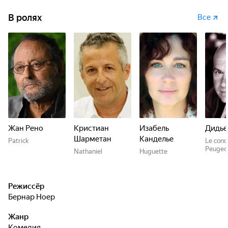
В ролях
Все
Жан Рено
Кристиан
Изабель
Дидье
Шарметан
Канделье
Patrick
Le cond
Peugeo
Nathaniel
Huguette
Режиссёр
Бернар Ноер
Жанр
комедия