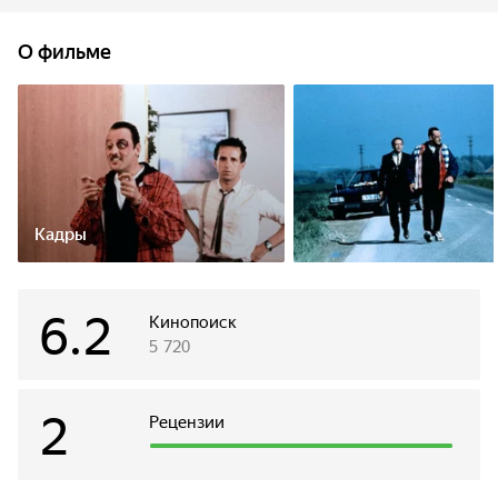
занимаемой квартиры. Однажды в баре он встречает
мелкого воришку Натаниэля и видит в нем родственную
О фильме
душу. Жуликоватые друзья-неудачники пускаются на
поиски приключений и получают их… на свою голову.
Кадры
6.2
Кинопоиск
5 720
2
Рецензии