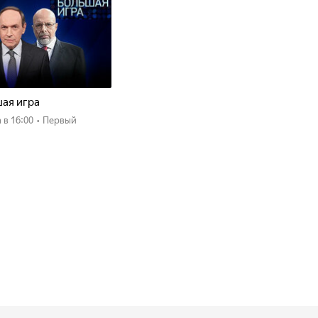
ая игра
а
в 16:00
•
Первый