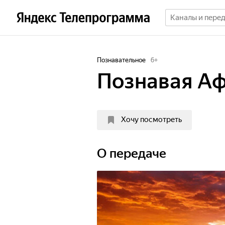
Познавательное
6
+
Познавая А
Хочу посмотреть
О передаче