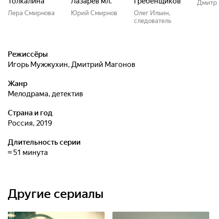
Толкалина
Лазарев мл.
Гребенщиков
Дмитри
Лера Смирнова
Юрий Смирнов
Олег Ильин,
следователь
Режиссёры
Игорь Мужжухин
,
Дмитрий Магонов
Жанр
мелодрама, детектив
Страна и год
Россия, 2019
Длительность серии
≈ 51 минута
Другие сериалы