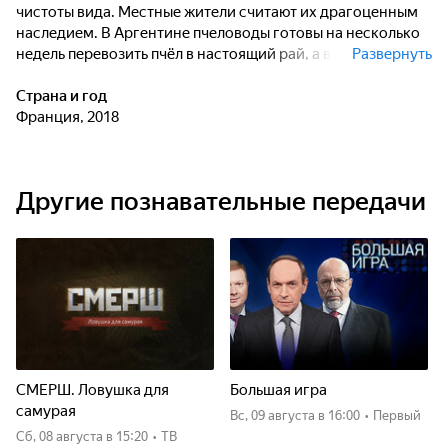
чистоты вида. Местные жители считают их драгоценным
наследием. В Аргентине пчеловоды готовы на несколько
недель перевозить пчёл в настоящий рай, а в Италии
Развернуть
пчеловод Карло Амодео создал настоящий заповедник
сицилийских медоносных пчёл на нескольких островах.
Страна и год
Пчеловоды не променяют свою жизнь ни на что другое.
Франция, 2018
Пчелы для них как члены семьи. Человечество очаровано
их совершенной организацией и невероятным процессом
воспроизводства.
Другие познавательные передачи
СМЕРШ. Ловушка для
Большая игра
самурая
вс, 09 августа
в 16:00
•
Первый
сб, 08 августа
в 15:20
•
ТВ